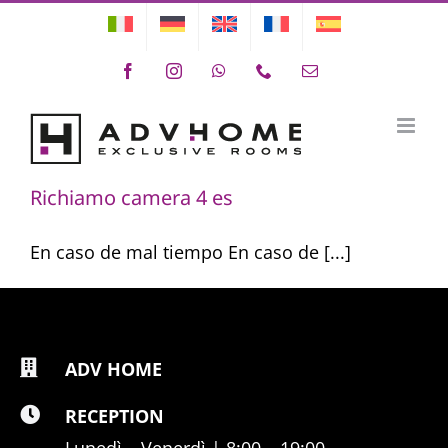
Skip
to
Facebook
Instagram
WhatsApp
Phone
Email
content
rich camera 4 es
Richiamo camera 4 es
En caso de mal tiempo En caso de [...]
ADV HOME
RECEPTION