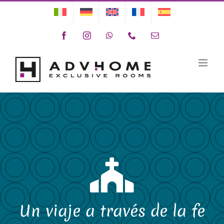
Skip
to
Facebook
Instagram
WhatsApp
Phone
Email
content
Chiese Bolzano Alto Adige
Dolomiti Booking
Un viaje a través de la fe