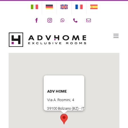
Skip
to
Facebook
Instagram
WhatsApp
Phone
Email
content
Posición
ADV HOME
Via A. Rosmini, 4
39100 Bolzano (BZ) - IT