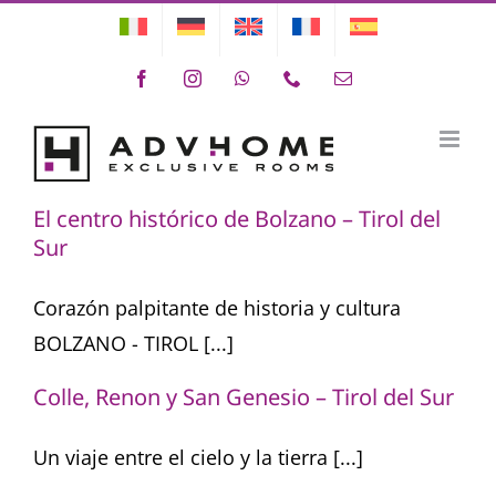
Skip
to
Facebook
Instagram
WhatsApp
Phone
Email
content
Eventos y Actividades
El centro histórico de Bolzano – Tirol del
Sur
Corazón palpitante de historia y cultura
BOLZANO - TIROL [...]
Colle, Renon y San Genesio – Tirol del Sur
Un viaje entre el cielo y la tierra [...]