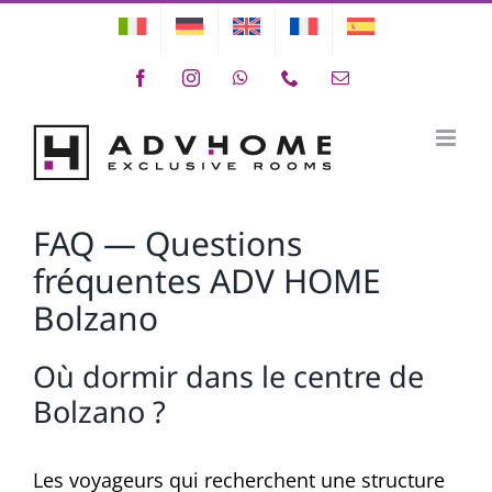
Skip
to
Facebook
Instagram
WhatsApp
Phone
Email
content
FAQ — Questions fréquemment posées ADV HOME Bolzano
FAQ — Questions
fréquentes ADV HOME
Bolzano
Où dormir dans le centre de
Bolzano ?
Les voyageurs qui recherchent une structure