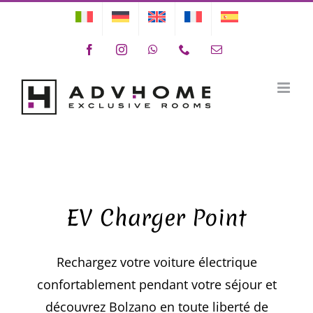
Skip
to
Facebook
Instagram
WhatsApp
Phone
Email
content
EV Charger Point Ricarica Auto Elettrica a Bolzano
Cerchi un Hotel, B&B o una Struttura Ricettiva con Ricarica Auto Elettrica a Bolzano?
EV Charger Point
Rechargez votre voiture électrique
confortablement pendant votre séjour et
découvrez Bolzano en toute liberté de