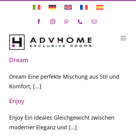
Skip
to
Facebook
Instagram
WhatsApp
Phone
Email
content
Zimmer
Dream
Dream Eine perfekte Mischung aus Stil und
Komfort, [...]
Enjoy
Enjoy Ein ideales Gleichgewicht zwischen
moderner Eleganz und [...]