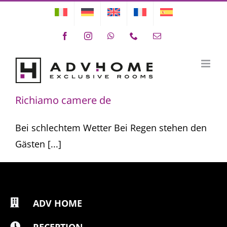
Skip
to
Facebook
Instagram
WhatsApp
Phone
Email
content
rich camere de
Richiamo camere de
Bei schlechtem Wetter Bei Regen stehen den
Gästen [...]
ADV HOME